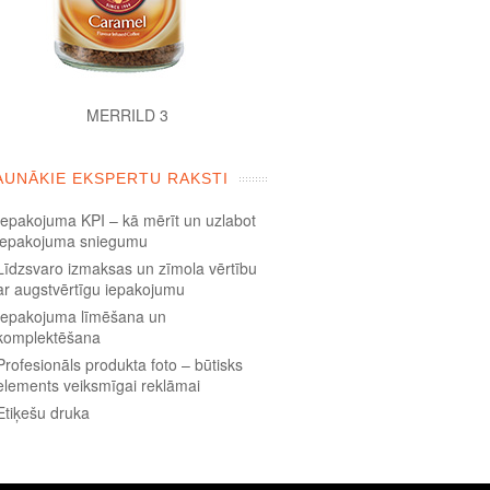
MERRILD 3
AUNĀKIE EKSPERTU RAKSTI
Iepakojuma KPI – kā mērīt un uzlabot
iepakojuma sniegumu
Līdzsvaro izmaksas un zīmola vērtību
ar augstvērtīgu iepakojumu
Iepakojuma līmēšana un
komplektēšana
Profesionāls produkta foto – būtisks
elements veiksmīgai reklāmai
Etiķešu druka