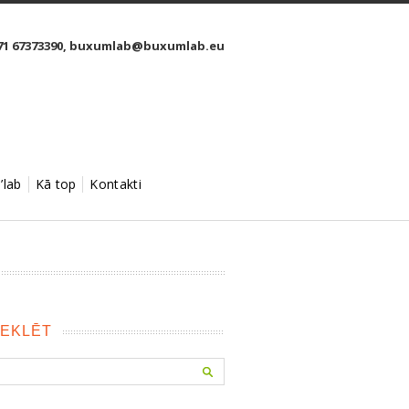
1 67373390,
buxumlab@buxumlab.eu
’lab
Kā top
Kontakti
EKLĒT