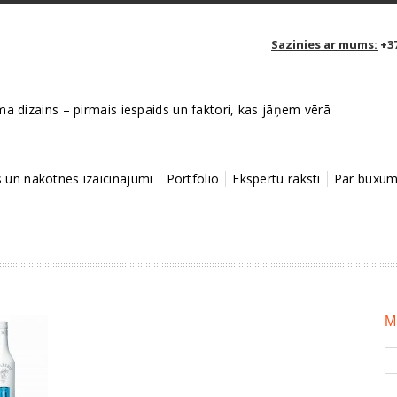
Sazinies ar mums:
+37
a dizains – pirmais iespaids un faktori, kas jāņem vērā
un nākotnes izaicinājumi
Portfolio
Ekspertu raksti
Par buxum
M