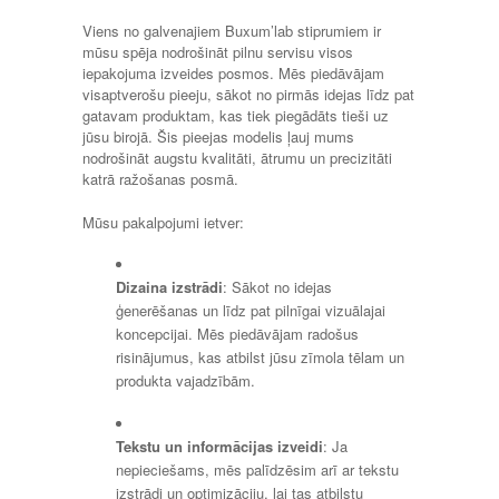
Viens no galvenajiem Buxum’lab stiprumiem ir
mūsu spēja nodrošināt pilnu servisu visos
iepakojuma izveides posmos. Mēs piedāvājam
visaptverošu pieeju, sākot no pirmās idejas līdz pat
gatavam produktam, kas tiek piegādāts tieši uz
jūsu birojā. Šis pieejas modelis ļauj mums
nodrošināt augstu kvalitāti, ātrumu un precizitāti
katrā ražošanas posmā.
Mūsu pakalpojumi ietver:
Dizaina izstrādi
: Sākot no idejas
ģenerēšanas un līdz pat pilnīgai vizuālajai
koncepcijai. Mēs piedāvājam radošus
risinājumus, kas atbilst jūsu zīmola tēlam un
produkta vajadzībām.
Tekstu un informācijas izveidi
: Ja
nepieciešams, mēs palīdzēsim arī ar tekstu
izstrādi un optimizāciju, lai tas atbilstu