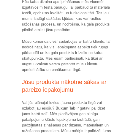
Pēc katra dizaina apstiprināšanas mēs vienmēr
izgatavosim testa paraugu, lai pārbaudītu materiāla
izvēli, apdrukas kvalitāti un funkcionalitāti. Tas ļauj
mums izslēgt dažādas kļūdas, kas var rasties
ražošanas procesā, un nodrošina, ka gala produkts
pilnībā atbilst jūsu prasībām.
Mūsu komanda cieši sadarbojas ar katru klientu, lai
nodrošinātu, ka visi iepakojuma aspekti tiek rūpīgi
pārbaudīti un ka gala produkts ir izcils no katra
skatupunkta. Mēs esam pārliecināti, ka tikai ar
augstu kvalitāti varam garantēt mūsu klientu
apmierinātību un panākumus tirgū.
Jūsu produkta nākotne sākas ar
pareizo iepakojumu
Vai jūs plānojat ieviest jaunu produktu tirgū vai
uzlabot jau esošu?
Buxum’lab
ir gatavi palīdzēt
jums katrā solī. Mēs piedāvājam gan pilnīgu
pakalpojumu klāstu iepakojuma izstrādē, gan
padziļinātas zināšanas par dizainu, materiāliem un
ražošanas procesiem. Mūsu mērķis ir palīdzēt jums