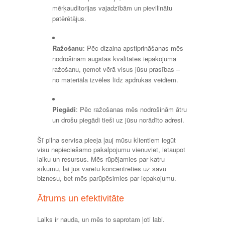
mērķauditorijas vajadzībām un pievilinātu
patērētājus.
Ražošanu
: Pēc dizaina apstiprināšanas mēs
nodrošinām augstas kvalitātes iepakojuma
ražošanu, ņemot vērā visus jūsu prasības –
no materiāla izvēles līdz apdrukas veidiem.
Piegādi
: Pēc ražošanas mēs nodrošinām ātru
un drošu piegādi tieši uz jūsu norādīto adresi.
Šī pilna servisa pieeja ļauj mūsu klientiem iegūt
visu nepieciešamo pakalpojumu vienuviet, ietaupot
laiku un resursus. Mēs rūpējamies par katru
sīkumu, lai jūs varētu koncentrēties uz savu
biznesu, bet mēs parūpēsimies par iepakojumu.
Ātrums un efektivitāte
Laiks ir nauda, un mēs to saprotam ļoti labi.