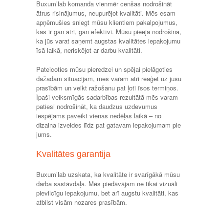
Buxum’lab komanda vienmēr cenšas nodrošināt
ātrus risinājumus, neupurējot kvalitāti. Mēs esam
apņēmušies sniegt mūsu klientiem pakalpojumus,
kas ir gan ātri, gan efektīvi. Mūsu pieeja nodrošina,
ka jūs varat saņemt augstas kvalitātes iepakojumu
īsā laikā, neriskējot ar darbu kvalitāti.
Pateicoties mūsu pieredzei un spējai pielāgoties
dažādām situācijām, mēs varam ātri reaģēt uz jūsu
prasībām un veikt ražošanu pat ļoti īsos termiņos.
Īpaši veiksmīgās sadarbības rezultātā mēs varam
patiesi nodrošināt, ka daudzus uzdevumus
iespējams paveikt vienas nedēļas laikā – no
dizaina izveides līdz pat gatavam iepakojumam pie
jums.
Kvalitātes garantija
Buxum’lab uzskata, ka kvalitāte ir svarīgākā mūsu
darba sastāvdaļa. Mēs piedāvājam ne tikai vizuāli
pievilcīgu iepakojumu, bet arī augstu kvalitāti, kas
atbilst visām nozares prasībām.