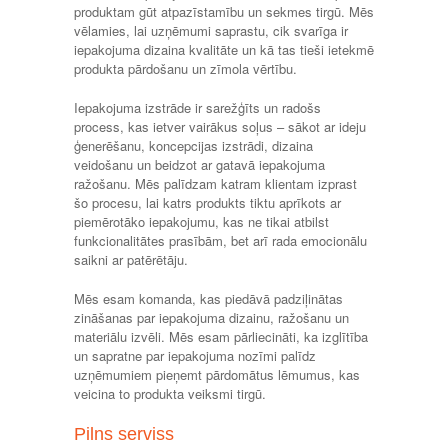
produktam gūt atpazīstamību un sekmes tirgū. Mēs
vēlamies, lai uzņēmumi saprastu, cik svarīga ir
iepakojuma dizaina kvalitāte un kā tas tieši ietekmē
produkta pārdošanu un zīmola vērtību.
Iepakojuma izstrāde ir sarežģīts un radošs
process, kas ietver vairākus soļus – sākot ar ideju
ģenerēšanu, koncepcijas izstrādi, dizaina
veidošanu un beidzot ar gatavā iepakojuma
ražošanu. Mēs palīdzam katram klientam izprast
šo procesu, lai katrs produkts tiktu aprīkots ar
piemērotāko iepakojumu, kas ne tikai atbilst
funkcionalitātes prasībām, bet arī rada emocionālu
saikni ar patērētāju.
Mēs esam komanda, kas piedāvā padziļinātas
zināšanas par iepakojuma dizainu, ražošanu un
materiālu izvēli. Mēs esam pārliecināti, ka izglītība
un sapratne par iepakojuma nozīmi palīdz
uzņēmumiem pieņemt pārdomātus lēmumus, kas
veicina to produkta veiksmi tirgū.
Pilns serviss