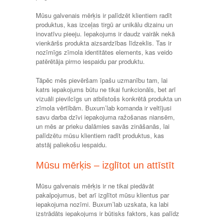
Mūsu galvenais mērķis ir palīdzēt klientiem radīt
produktus, kas izceļas tirgū ar unikālu dizainu un
inovatīvu pieeju. Iepakojums ir daudz vairāk nekā
vienkāršs produkta aizsardzības līdzeklis. Tas ir
nozīmīgs zīmola identitātes elements, kas veido
patērētāja pirmo iespaidu par produktu.
Tāpēc mēs pievēršam īpašu uzmanību tam, lai
katrs iepakojums būtu ne tikai funkcionāls, bet arī
vizuāli pievilcīgs un atbilstošs konkrētā produkta un
zīmola vērtībām. Buxum’lab komanda ir veltījusi
savu darba dzīvi iepakojuma ražošanas niansēm,
un mēs ar prieku dalāmies savās zināšanās, lai
palīdzētu mūsu klientiem radīt produktus, kas
atstāj paliekošu iespaidu.
Mūsu mērķis – izglītot un attīstīt
Mūsu galvenais mērķis ir ne tikai piedāvāt
pakalpojumus, bet arī izglītot mūsu klientus par
iepakojuma nozīmi. Buxum’lab uzskata, ka labi
izstrādāts iepakojums ir būtisks faktors, kas palīdz