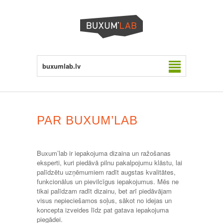
buxumlab.lv
PAR BUXUM’LAB
Buxum’lab ir iepakojuma dizaina un ražošanas
eksperti, kuri piedāvā pilnu pakalpojumu klāstu, lai
palīdzētu uzņēmumiem radīt augstas kvalitātes,
funkcionālus un pievilcīgus iepakojumus. Mēs ne
tikai palīdzam radīt dizainu, bet arī piedāvājam
visus nepieciešamos soļus, sākot no idejas un
koncepta izveides līdz pat gatava iepakojuma
piegādei.