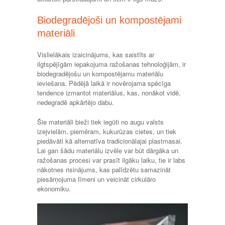
Biodegradējoši un kompostējami
materiāli
Vislielākais izaicinājums, kas saistīts ar
ilgtspējīgām iepakojuma ražošanas tehnoloģijām, ir
biodegradējošu un kompostējamu materiālu
ieviešana. Pēdējā laikā ir novērojama spēcīga
tendence izmantot materiālus, kas, nonākot vidē,
nedegradē apkārtējo dabu.
Šie materiāli bieži tiek iegūti no augu valsts
izejvielām, piemēram, kukurūzas cietes, un tiek
piedāvāti kā alternatīva tradicionālajai plastmasai.
Lai gan šādu materiālu izvēle var būt dārgāka un
ražošanas procesi var prasīt ilgāku laiku, tie ir labs
nākotnes risinājums, kas palīdzētu samazināt
piesārņojuma līmeni un veicināt cirkulāro
ekonomiku.