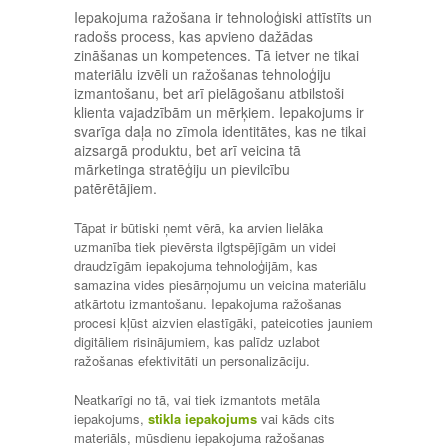
Iepakojuma ražošana ir tehnoloģiski attīstīts un
radošs process, kas apvieno dažādas
zināšanas un kompetences. Tā ietver ne tikai
materiālu izvēli un ražošanas tehnoloģiju
izmantošanu, bet arī pielāgošanu atbilstoši
klienta vajadzībām un mērķiem. Iepakojums ir
svarīga daļa no zīmola identitātes, kas ne tikai
aizsargā produktu, bet arī veicina tā
mārketinga stratēģiju un pievilcību
patērētājiem.
Tāpat ir būtiski ņemt vērā, ka arvien lielāka
uzmanība tiek pievērsta ilgtspējīgām un videi
draudzīgām iepakojuma tehnoloģijām, kas
samazina vides piesārņojumu un veicina materiālu
atkārtotu izmantošanu. Iepakojuma ražošanas
procesi kļūst aizvien elastīgāki, pateicoties jauniem
digitāliem risinājumiem, kas palīdz uzlabot
ražošanas efektivitāti un personalizāciju.
Neatkarīgi no tā, vai tiek izmantots metāla
iepakojums,
stikla iepakojums
vai kāds cits
materiāls, mūsdienu iepakojuma ražošanas