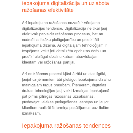
Iepakojuma digitalizācija un uzlabota
ražošanas efektivitāte
Arī iepakojuma ražošanas nozarē ir vērojama
digitalizācijas tendence. Digitalizācija ne tikai ļauj
efektīvāk pārvaldīt ražošanas procesus, bet arī
nodrošina lielāku pielāgojamību un precizitāti
iepakojuma dizainā. Ar digitālajām tehnoloģijām ir
iespējams veikt ļoti detalizētu apdrukas darbu un
precīzi pielāgot dizainu katram atsevišķajam
klientam vai ražošanas partijai.
Arī drukāšanas procesi kļūst ātrāki un elastīgāki,
ļaujot uzņēmumiem ātri pielāgot iepakojuma dizainu
mainīgajām tirgus prasībām. Piemēram, digitālās
drukas tehnoloģijas ļauj veikt izmaiņas iepakojumā
pat pirms pilnīgas ražošanas uzsākšanas,
piedāvājot lielākas pielāgošanās iespējas un ļaujot
klientiem realizēt īstermiņa pasūtījumus bez lielām
izmaksām.
Iepakojuma ražošanas tendences