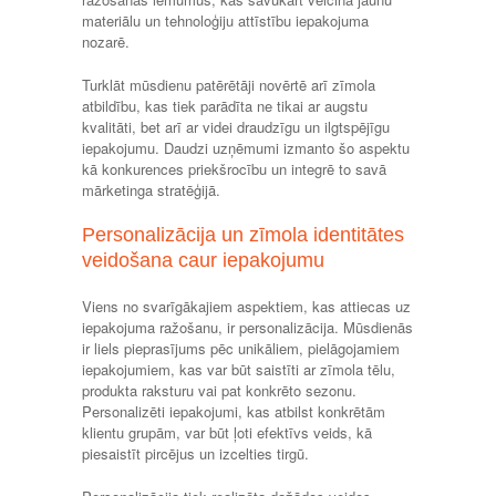
materiālu un tehnoloģiju attīstību iepakojuma
nozarē.
Turklāt mūsdienu patērētāji novērtē arī zīmola
atbildību, kas tiek parādīta ne tikai ar augstu
kvalitāti, bet arī ar videi draudzīgu un ilgtspējīgu
iepakojumu. Daudzi uzņēmumi izmanto šo aspektu
kā konkurences priekšrocību un integrē to savā
mārketinga stratēģijā.
Personalizācija un zīmola identitātes
veidošana caur iepakojumu
Viens no svarīgākajiem aspektiem, kas attiecas uz
iepakojuma ražošanu, ir personalizācija. Mūsdienās
ir liels pieprasījums pēc unikāliem, pielāgojamiem
iepakojumiem, kas var būt saistīti ar zīmola tēlu,
produkta raksturu vai pat konkrēto sezonu.
Personalizēti iepakojumi, kas atbilst konkrētām
klientu grupām, var būt ļoti efektīvs veids, kā
piesaistīt pircējus un izcelties tirgū.