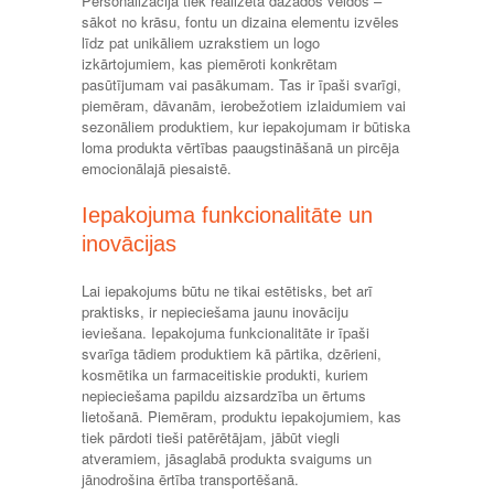
Personalizācija tiek realizēta dažādos veidos –
sākot no krāsu, fontu un dizaina elementu izvēles
līdz pat unikāliem uzrakstiem un logo
izkārtojumiem, kas piemēroti konkrētam
pasūtījumam vai pasākumam. Tas ir īpaši svarīgi,
piemēram, dāvanām, ierobežotiem izlaidumiem vai
sezonāliem produktiem, kur iepakojumam ir būtiska
loma produkta vērtības paaugstināšanā un pircēja
emocionālajā piesaistē.
Iepakojuma funkcionalitāte un
inovācijas
Lai iepakojums būtu ne tikai estētisks, bet arī
praktisks, ir nepieciešama jaunu inovāciju
ieviešana. Iepakojuma funkcionalitāte ir īpaši
svarīga tādiem produktiem kā pārtika, dzērieni,
kosmētika un farmaceitiskie produkti, kuriem
nepieciešama papildu aizsardzība un ērtums
lietošanā. Piemēram, produktu iepakojumiem, kas
tiek pārdoti tieši patērētājam, jābūt viegli
atveramiem, jāsaglabā produkta svaigums un
jānodrošina ērtība transportēšanā.