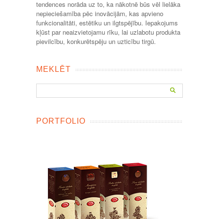
tendences norāda uz to, ka nākotnē būs vēl lielāka
nepieciešamība pēc inovācijām, kas apvieno
funkcionalitāti, estētiku un ilgtspējību. Iepakojums
kļūst par neaizvietojamu rīku, lai uzlabotu produkta
pievilcību, konkurētspēju un uzticību tirgū.
MEKLĒT
PORTFOLIO