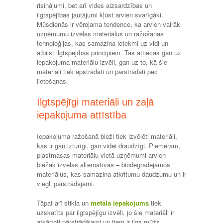
risinājumi, bet arī vides aizsardzības un
ilgtspējības jautājumi kļūst arvien svarīgāki.
Mūsdienās ir vērojama tendence, ka arvien vairāk
uzņēmumu izvēlas materiālus un ražošanas
tehnoloģijas, kas samazina ietekmi uz vidi un
atbilst ilgtspējības principiem. Tas attiecas gan uz
iepakojuma materiālu izvēli, gan uz to, kā šie
materiāli tiek apstrādāti un pārstrādāti pēc
lietošanas.
Ilgtspējīgi materiāli un zaļā
iepakojuma attīstība
Iepakojuma ražošanā bieži tiek izvēlēti materiāli,
kas ir gan izturīgi, gan videi draudzīgi. Piemēram,
plastmasas materiālu vietā uzņēmumi arvien
biežāk izvēlas alternatīvas – biodegradējamos
materiālus, kas samazina atkritumu daudzumu un ir
viegli pārstrādājami.
Tāpat arī stikla un
metāla iepakojums
tiek
uzskatīts par ilgtspējīgu izvēli, jo šie materiāli ir
atkārtoti pārstrādājami un tiem ir ilgs mūžs.