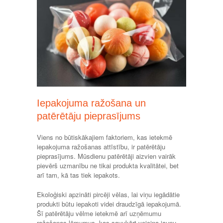
Iepakojuma ražošana un
patērētāju pieprasījums
Viens no būtiskākajiem faktoriem, kas ietekmē
iepakojuma ražošanas attīstību, ir patērētāju
pieprasījums. Mūsdienu patērētāji aizvien vairāk
pievērš uzmanību ne tikai produkta kvalitātei, bet
arī tam, kā tas tiek iepakots.
Ekoloģiski apzināti pircēji vēlas, lai viņu iegādātie
produkti būtu iepakoti videi draudzīgā iepakojumā.
Šī patērētāju vēlme ietekmē arī uzņēmumu
ražošanas lēmumus, kas savukārt veicina jaunu