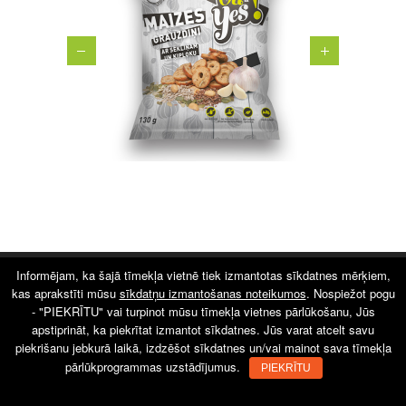
Informējam, ka šajā tīmekļa vietnē tiek izmantotas sīkdatnes mērķiem,
Visas tiesības aizsargātas © 2015 buxumlab.lv
kas aprakstīti mūsu
sīkdatņu izmantošanas noteikumos
. Nospiežot pogu
- "PIEKRĪTU" vai turpinot mūsu tīmekļa vietnes pārlūkošanu, Jūs
apstiprināt, ka piekrītat izmantot sīkdatnes. Jūs varat atcelt savu
piekrišanu jebkurā laikā, izdzēšot sīkdatnes un/vai mainot sava tīmekļa
pārlūkprogrammas uzstādījumus.
PIEKRĪTU