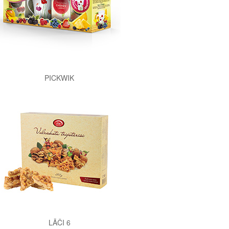
PICKWIK
LĀČI 6