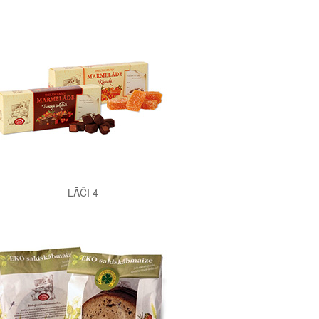
LĀČI 4