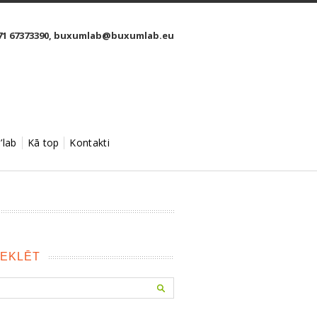
1 67373390,
buxumlab@buxumlab.eu
’lab
Kā top
Kontakti
EKLĒT