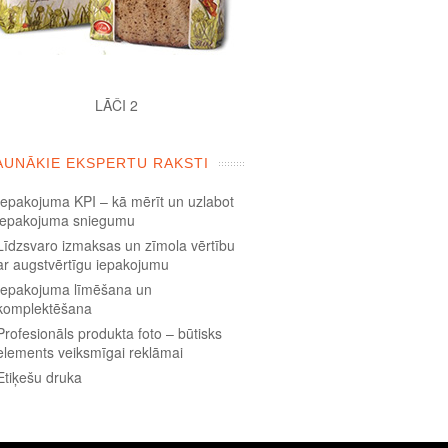
LĀČI 2
AUNĀKIE EKSPERTU RAKSTI
Iepakojuma KPI – kā mērīt un uzlabot
iepakojuma sniegumu
Līdzsvaro izmaksas un zīmola vērtību
ar augstvērtīgu iepakojumu
Iepakojuma līmēšana un
komplektēšana
Profesionāls produkta foto – būtisks
elements veiksmīgai reklāmai
Etiķešu druka