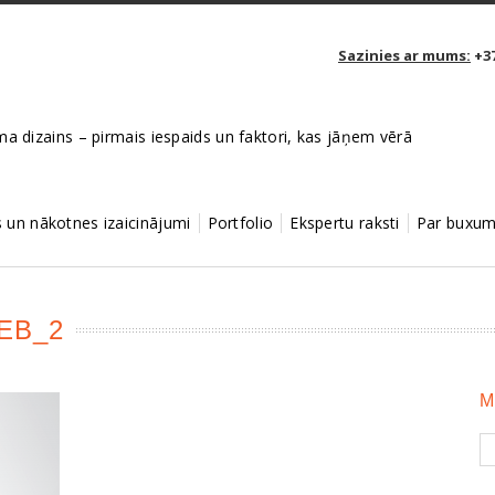
Sazinies ar mums:
+37
a dizains – pirmais iespaids un faktori, kas jāņem vērā
un nākotnes izaicinājumi
Portfolio
Ekspertu raksti
Par buxum
EB_2
M