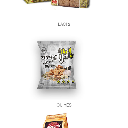
LĀČI 2
OU YES