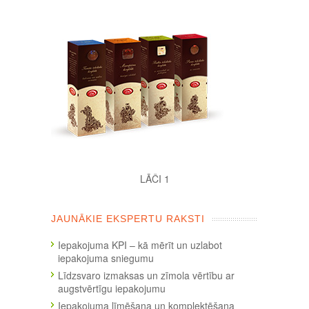
LĀČI 1
JAUNĀKIE EKSPERTU RAKSTI
Iepakojuma KPI – kā mērīt un uzlabot
iepakojuma sniegumu
Līdzsvaro izmaksas un zīmola vērtību ar
augstvērtīgu iepakojumu
Iepakojuma līmēšana un komplektēšana