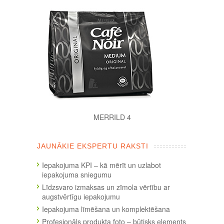
MERRILD 4
JAUNĀKIE EKSPERTU RAKSTI
Iepakojuma KPI – kā mērīt un uzlabot
iepakojuma sniegumu
Līdzsvaro izmaksas un zīmola vērtību ar
augstvērtīgu iepakojumu
Iepakojuma līmēšana un komplektēšana
Profesionāls produkta foto – būtisks elements