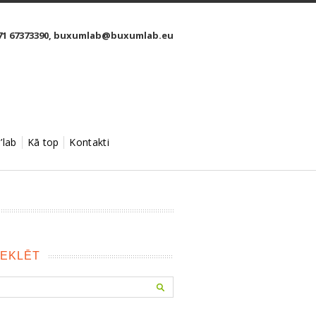
1 67373390,
buxumlab@buxumlab.eu
’lab
Kā top
Kontakti
EKLĒT