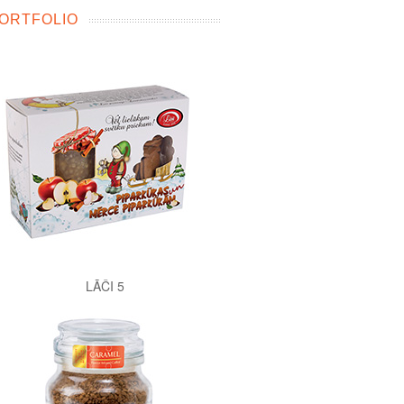
ORTFOLIO
LĀČI 5