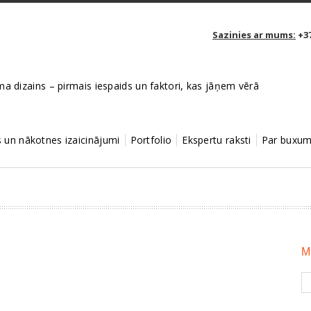
Sazinies ar mums:
+37
a dizains – pirmais iespaids un faktori, kas jāņem vērā
un nākotnes izaicinājumi
Portfolio
Ekspertu raksti
Par buxum
M