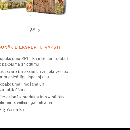
LĀČI 2
AUNĀKIE EKSPERTU RAKSTI
Iepakojuma KPI – kā mērīt un uzlabot
iepakojuma sniegumu
Līdzsvaro izmaksas un zīmola vērtību
ar augstvērtīgu iepakojumu
Iepakojuma līmēšana un
komplektēšana
Profesionāls produkta foto – būtisks
elements veiksmīgai reklāmai
Etiķešu druka