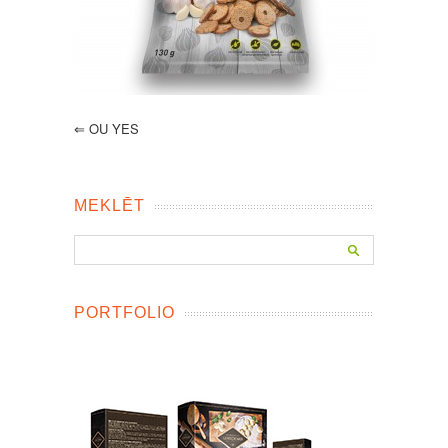
⇐
OU YES
MEKLĒT
PORTFOLIO