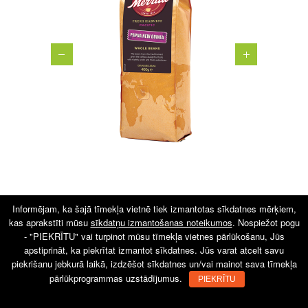
Informējam, ka šajā tīmekļa vietnē tiek izmantotas sīkdatnes mērķiem,
kas aprakstīti mūsu
sīkdatņu izmantošanas noteikumos
. Nospiežot pogu
- "PIEKRĪTU" vai turpinot mūsu tīmekļa vietnes pārlūkošanu, Jūs
Visas tiesības aizsargātas © 2015 buxumlab.lv
apstiprināt, ka piekrītat izmantot sīkdatnes. Jūs varat atcelt savu
piekrišanu jebkurā laikā, izdzēšot sīkdatnes un/vai mainot sava tīmekļa
pārlūkprogrammas uzstādījumus.
PIEKRĪTU