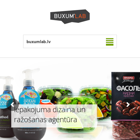
buxumlab.lv
Iepakojuma dizaina un
ražošanas aģentūra