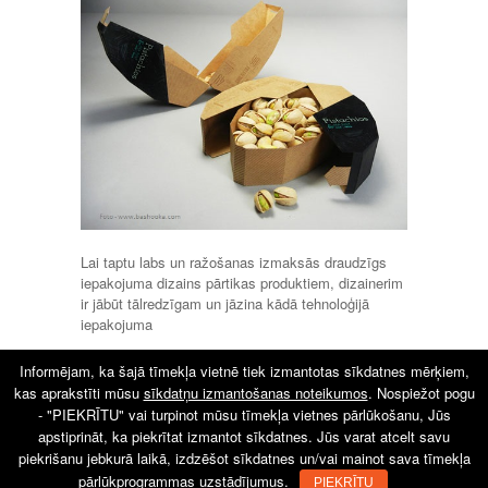
Lai taptu labs un ražošanas izmaksās draudzīgs
iepakojuma dizains pārtikas produktiem, dizainerim
ir jābūt tālredzīgam un jāzina kādā tehnoloģijā
iepakojuma
Lasīt tālāk
Informējam, ka šajā tīmekļa vietnē tiek izmantotas sīkdatnes mērķiem,
kas aprakstīti mūsu
sīkdatņu izmantošanas noteikumos
. Nospiežot pogu
- "PIEKRĪTU" vai turpinot mūsu tīmekļa vietnes pārlūkošanu, Jūs
apstiprināt, ka piekrītat izmantot sīkdatnes. Jūs varat atcelt savu
piekrišanu jebkurā laikā, izdzēšot sīkdatnes un/vai mainot sava tīmekļa
pārlūkprogrammas uzstādījumus.
PIEKRĪTU