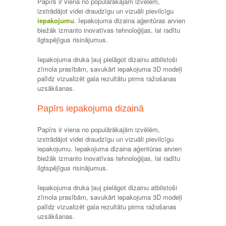
Papīrs ir viena no populārākajām izvēlēm,
izstrādājot videi draudzīgu un vizuāli pievilcīgu
iepakojumu
. Iepakojuma dizaina aģentūras arvien
biežāk izmanto inovatīvas tehnoloģijas, lai radītu
ilgtspējīgus risinājumus.
Iepakojuma druka ļauj pielāgot dizainu atbilstoši
zīmola prasībām, savukārt iepakojuma 3D modeļi
palīdz vizualizēt gala rezultātu pirms ražošanas
uzsākšanas.
Papīrs iepakojuma dizainā
Papīrs ir viena no populārākajām izvēlēm,
izstrādājot videi draudzīgu un vizuāli pievilcīgu
iepakojumu. Iepakojuma dizaina aģentūras arvien
biežāk izmanto inovatīvas tehnoloģijas, lai radītu
ilgtspējīgus risinājumus.
Iepakojuma druka ļauj pielāgot dizainu atbilstoši
zīmola prasībām, savukārt iepakojuma 3D modeļi
palīdz vizualizēt gala rezultātu pirms ražošanas
uzsākšanas.