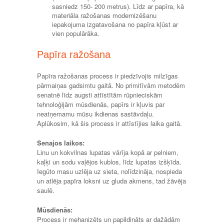
sasniedz 150- 200 metrus). Līdz ar papīra, kā
materiāla ražošanas modernizēšanu
iepakojuma izgatavošana no papīra kļūst ar
vien populārāka.
Papīra ražošana
Papīra ražošanas process ir piedzīvojis milzīgas
pārmaiņas gadsimtu gaitā. No primitīvām metodēm
senatnē līdz augsti attīstītām rūpnieciskām
tehnoloģijām mūsdienās, papīrs ir kļuvis par
neatņemamu mūsu ikdienas sastāvdaļu.
Aplūkosim, kā šis process ir attīstījies laika gaitā.
Senajos laikos:
Linu un kokvilnas lupatas vārīja kopā ar pelniem,
kaļķi un sodu vaļējos kublos, līdz lupatas izšķīda.
Iegūto masu uzlēja uz sieta, nolīdzināja, nospieda
un atlēja papīra loksni uz gluda akmens, tad žāvēja
saulē.
Mūsdienās:
Process ir mehanizēts un papildināts ar dažādām