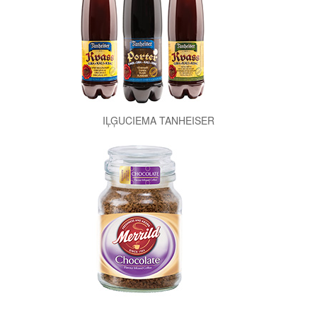
IĻĢUCIEMA TANHEISER