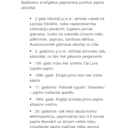
Aplūkosim svarīgākos pagrieziena punktus papīra
attīstībā:
2 gadu tūkstoši p.m.ē.- attīstās valoda kā
saziņas līdzeklis, rodas nepieciešamība
informāciju pierakstīt; izgatavo pirmās
grāmatas, kurām kā materiālu izmanto māla
plāksnītes, papirusu, bambusa dēlīšus.
Austrumzemēs grāmatas rakstīja uz zīda.
2. gadsimts p.m.ē.- attīstās dzīvnieku ādu
pārstrāde, no tām tiek gatavots pergaments
105. gads mūsu ērā- ķīnietis Cai Luns
izgudro papīru.
1390. gads- Eiropā pirmo reizi tiek izliets
papīrs.
17. gadsimts- Holandē izgudro ‘’holanderu’’
– papīra malšanas aparātu.
1804. gads- Anglijā uzstāda pirmo papīra
atlejamo mašīnu
20. gadsimts- sāk lietot daudzmotoru
elektropiedziņu, papīrmašīna ražo 0.5 tonnas
papīra diennaktī un aizņem nelielu telpu
(mūsdienās papīra mašīnas zāles garums