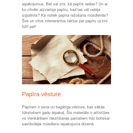
iepakojumus. Bet vai zini, kā papīrs radies? Un ar
ko cilvēki aizvietoja papīru, kad tas vēl nebija
izgudrots? Kā notiek papīra ražošana mūsdienās?
Šos un citus interesantus faktus par papīru uzzini
tūlīt pat!
Papīra vēsture
Papīram ir sena un bagātīga vēsture, kas sākās
tūkstošiem gadu atpakaļ. Šis materiāls ir attīstījies
no vienkāršiem rakstīšanas pamatiem līdz būtiskai
sastāvdaļai mūsdienu iepakojuma dizainā.