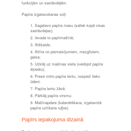
funkcijām un sastāvdaļām.
Papīra izgatavošanas soļi:
Sagatavo papīra masu (saliek kopā visas
sastāvdaļas);
Ievada to papīrmašīnā;
Atšķaida;
Attīra no piemaisījumiem, mezgliņiem,
gaisa;
Uzklāj uz mašīnas sieta (veidojot papīra
šķiedru);
Presē mitro papīra lentu, nospiež lieko
ūdeni;
Papīra lentu žāvē;
Pārklāj papīra virsmu;
Mašīnapdare (kalandrēšana, izgatavotā
papīra uztīšana ruļļos).
Papīrs iepakojuma dizainā