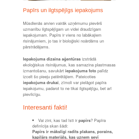
Papīrs un ilgtspējīgs iepakojums
Mūsdienās arvien vairāk uzņēmumu pievērš
uzmanību ilgtspējīgam un videi draudzīgam
iepakojumam. Papīrs ir viens no labākajiem
risinājumiem, jo tas ir bioloģiski noārdāms un
pārstrādājams.
Iepakojuma dizaina aģentūras
izstrādā
ekoloģiskus risinājumus, kas samazina plastmasas
izmantošanu, savukārt
iepakojuma foto
palīdz
izcelt šo pieeju patērētājiem. Pateicoties
iepakojuma drukai
, zīmoli var pielāgot papīra
iepakojumu, padarot to ne tikai ilgtspējīgu, bet arī
pievilcīgu.
Interesanti fakti!
Vai zini, kas tad īsti ir
papīrs
? Papīra
definīcija skan šādi:
Papīrs ir mākslīgi radīts plakans, porains,
kapilārs materiāls, kas uzņem sevī