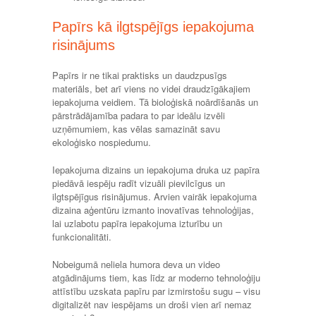
Papīrs kā ilgtspējīgs iepakojuma
risinājums
Papīrs ir ne tikai praktisks un daudzpusīgs
materiāls, bet arī viens no videi draudzīgākajiem
iepakojuma veidiem. Tā bioloģiskā noārdīšanās un
pārstrādājamība padara to par ideālu izvēli
uzņēmumiem, kas vēlas samazināt savu
ekoloģisko nospiedumu.
Iepakojuma dizains un iepakojuma druka uz papīra
piedāvā iespēju radīt vizuāli pievilcīgus un
ilgtspējīgus risinājumus. Arvien vairāk iepakojuma
dizaina aģentūru izmanto inovatīvas tehnoloģijas,
lai uzlabotu papīra iepakojuma izturību un
funkcionalitāti.
Nobeigumā neliela humora deva un video
atgādinājums tiem, kas līdz ar moderno tehnoloģiju
attīstību uzskata papīru par izmirstošu sugu – visu
digitalizēt nav iespējams un droši vien arī nemaz