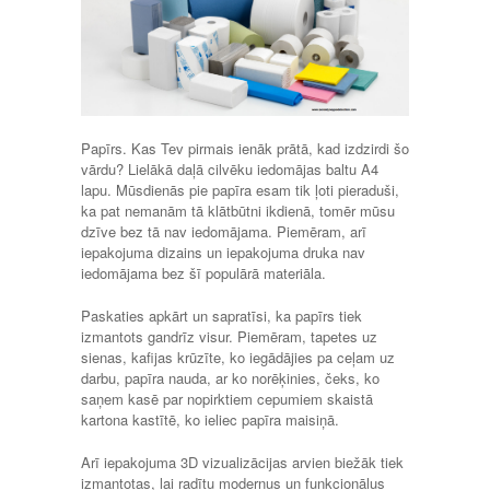
Papīrs. Kas Tev pirmais ienāk prātā, kad izdzirdi šo
vārdu? Lielākā daļā cilvēku iedomājas baltu A4
lapu. Mūsdienās pie papīra esam tik ļoti pieraduši,
ka pat nemanām tā klātbūtni ikdienā, tomēr mūsu
dzīve bez tā nav iedomājama. Piemēram, arī
iepakojuma dizains un iepakojuma druka nav
iedomājama bez šī populārā materiāla.
Paskaties apkārt un sapratīsi, ka papīrs tiek
izmantots gandrīz visur. Piemēram, tapetes uz
sienas, kafijas krūzīte, ko iegādājies pa ceļam uz
darbu, papīra nauda, ar ko norēķinies, čeks, ko
saņem kasē par nopirktiem cepumiem skaistā
kartona kastītē, ko ieliec papīra maisiņā.
Arī iepakojuma 3D vizualizācijas arvien biežāk tiek
izmantotas, lai radītu modernus un funkcionālus