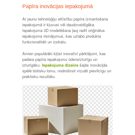
Papīra inovācijas iepakojumā
Ar jaunu tehnoloģiju attīstību papīra izmantošana
iepakojumā ir kļuvusi vēl daudzveidīgāka.
Iepakojuma 3D modelēšana ļauj radīt oriģinālus
iepakojuma risinājumus, kas uzlabo produkta
funkcionalitāti un izskatu.
Arvien populārāki kļūst inovatīvi pārklājumi, kas
padara papīra iepakojumu ūdensizturīgu un
izturīgāku.
Iepakojuma dizains
šajās inovācijās
spēlē būtisku lomu, nodrošinot vizuāli pievilcīgu un
praktisku rezultātu.