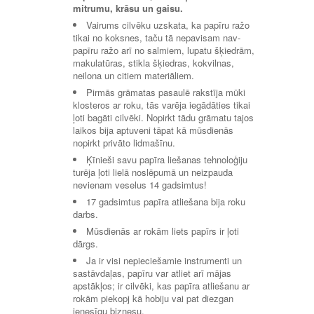
mitrumu, krāsu un gaisu.
Vairums cilvēku uzskata, ka papīru ražo
tikai no koksnes, taču tā nepavisam nav-
papīru ražo arī no salmiem, lupatu šķiedrām,
makulatūras, stikla šķiedras, kokvilnas,
neilona un citiem materiāliem.
Pirmās grāmatas pasaulē rakstīja mūki
klosteros ar roku, tās varēja iegādāties tikai
ļoti bagāti cilvēki. Nopirkt tādu grāmatu tajos
laikos bija aptuveni tāpat kā mūsdienās
nopirkt privāto lidmašīnu.
Ķīnieši savu papīra liešanas tehnoloģiju
turēja ļoti lielā noslēpumā un neizpauda
nevienam veselus 14 gadsimtus!
17 gadsimtus papīra atliešana bija roku
darbs.
Mūsdienās ar rokām liets papīrs ir ļoti
dārgs.
Ja ir visi nepieciešamie instrumenti un
sastāvdaļas, papīru var atliet arī mājas
apstākļos; ir cilvēki, kas papīra atliešanu ar
rokām piekopj kā hobiju vai pat diezgan
ienesīgu biznesu.