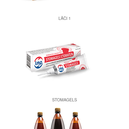
LĀČI 1
STOMAGELS