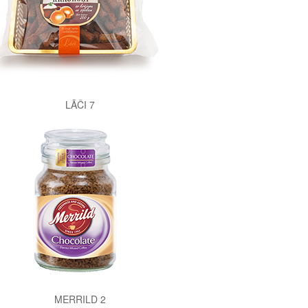
LĀČI 7
MERRILD 2