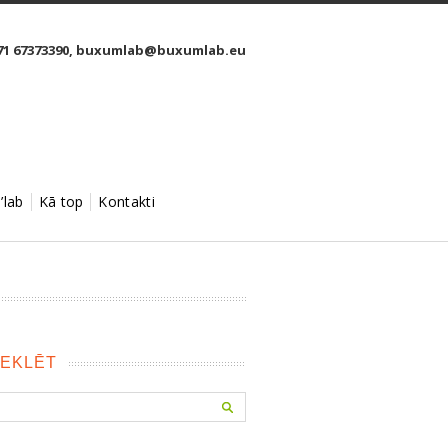
1 67373390,
buxumlab@buxumlab.eu
’lab
Kā top
Kontakti
EKLĒT