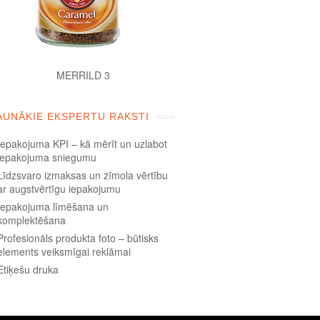
MERRILD 3
AUNĀKIE EKSPERTU RAKSTI
Iepakojuma KPI – kā mērīt un uzlabot
iepakojuma sniegumu
Līdzsvaro izmaksas un zīmola vērtību
ar augstvērtīgu iepakojumu
Iepakojuma līmēšana un
komplektēšana
Profesionāls produkta foto – būtisks
elements veiksmīgai reklāmai
Etiķešu druka