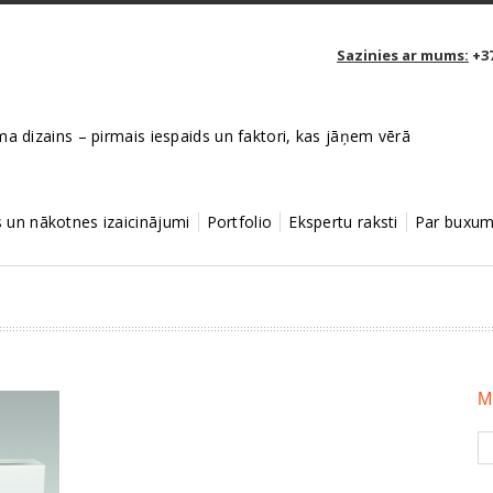
Sazinies ar mums:
+37
a dizains – pirmais iespaids un faktori, kas jāņem vērā
un nākotnes izaicinājumi
Portfolio
Ekspertu raksti
Par buxum
M