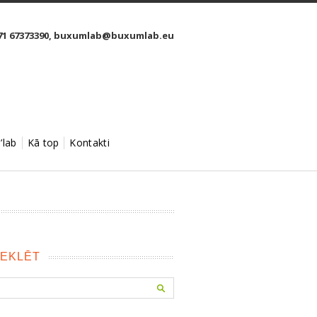
1 67373390,
buxumlab@buxumlab.eu
’lab
Kā top
Kontakti
EKLĒT