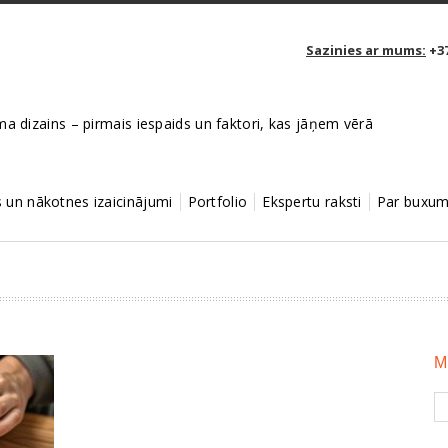
Sazinies ar mums:
+37
a dizains – pirmais iespaids un faktori, kas jāņem vērā
un nākotnes izaicinājumi
Portfolio
Ekspertu raksti
Par buxum
M