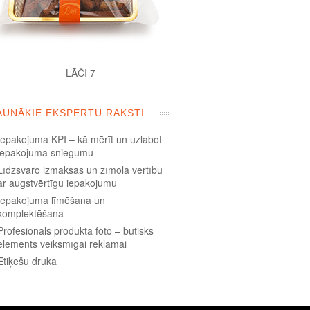
LĀČI 7
AUNĀKIE EKSPERTU RAKSTI
Iepakojuma KPI – kā mērīt un uzlabot
iepakojuma sniegumu
Līdzsvaro izmaksas un zīmola vērtību
ar augstvērtīgu iepakojumu
Iepakojuma līmēšana un
komplektēšana
Profesionāls produkta foto – būtisks
elements veiksmīgai reklāmai
Etiķešu druka