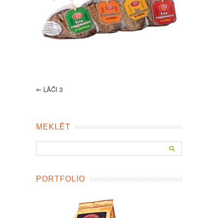
⇐
LĀČI 3
MEKLĒT
PORTFOLIO