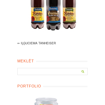
⇐
IĻĢUCIEMA TANHEISER
MEKLĒT
PORTFOLIO