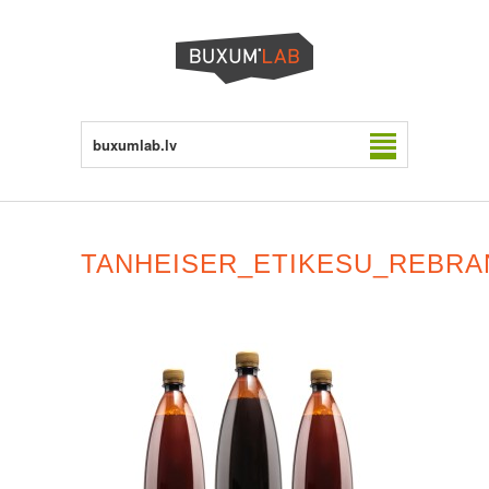
buxumlab.lv
TANHEISER_ETIKESU_REBRA