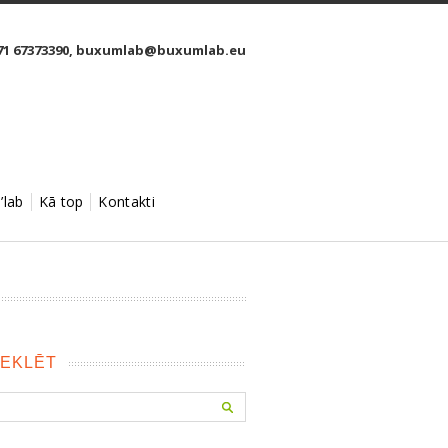
1 67373390,
buxumlab@buxumlab.eu
’lab
Kā top
Kontakti
EKLĒT