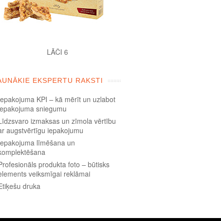
LĀČI 6
AUNĀKIE EKSPERTU RAKSTI
Iepakojuma KPI – kā mērīt un uzlabot
iepakojuma sniegumu
Līdzsvaro izmaksas un zīmola vērtību
ar augstvērtīgu iepakojumu
Iepakojuma līmēšana un
komplektēšana
Profesionāls produkta foto – būtisks
elements veiksmīgai reklāmai
Etiķešu druka