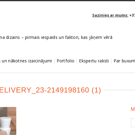
Sazinies ar mums:
+37
a dizains – pirmais iespaids un faktori, kas jāņem vērā
un nākotnes izaicinājumi
Portfolio
Ekspertu raksti
Par buxum
ELIVERY_23-2149198160 (1)
M