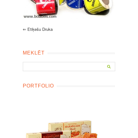
⇐
Etiķešu Druka
MEKLĒT
PORTFOLIO