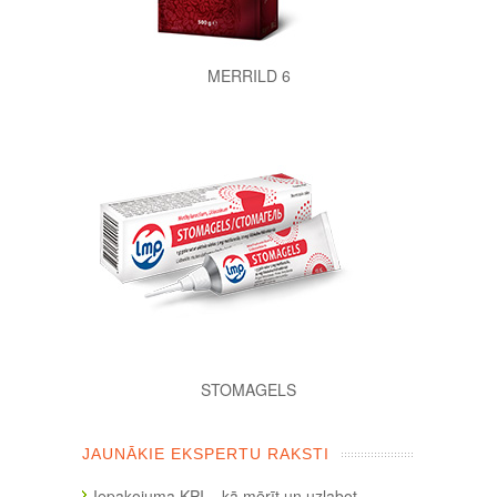
MERRILD 6
STOMAGELS
JAUNĀKIE EKSPERTU RAKSTI
Iepakojuma KPI – kā mērīt un uzlabot